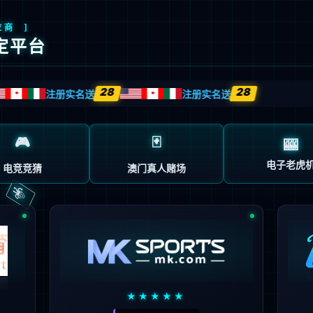
关于英国威廉集团
新闻中心
创新发展
产品服务