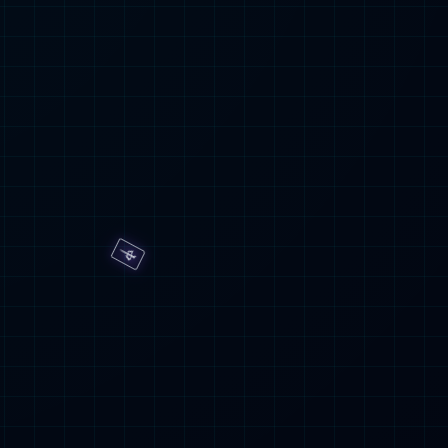
稳健推进
力学龄儿童流脑防控升级