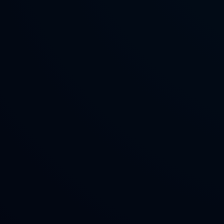
2026.03.05
英国威廉集团生物生产基
2026.03.04
聚焦 | 全国政协十四
2026.02.24
重磅 | 英国威廉集团
2026.02.14