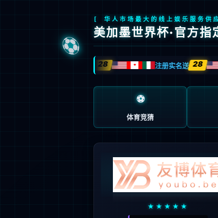
公司动态
首页
>
新闻中心
>
公司动态