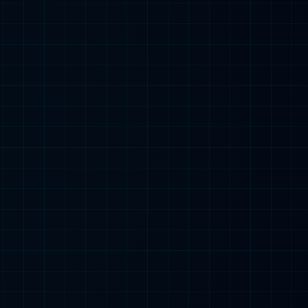
新疫苗全球可及性
献策